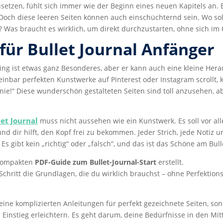
usetzen, fühlt sich immer wie der Beginn eines neuen Kapitels an. E
 Doch diese leeren Seiten können auch einschüchternd sein. Wo s
l? Was braucht es wirklich, um direkt durchzustarten, ohne sich im 
 für Bullet Journal Anfänger
aling ist etwas ganz Besonderes, aber er kann auch eine kleine Her
inbar perfekten Kunstwerke auf Pinterest oder Instagram scrollt, 
nie!“ Diese wunderschön gestalteten Seiten sind toll anzusehen, a
let Journal
muss nicht aussehen wie ein Kunstwerk. Es soll vor all
und dir hilft, den Kopf frei zu bekommen. Jeder Strich, jede Notiz u
 Es gibt kein „richtig“ oder „falsch“, und das ist das Schöne am Bull
 kompakten
PDF-Guide zum Bullet-Journal-Start
erstellt.
r Schritt die Grundlagen, die du wirklich brauchst – ohne Perfekti
eine komplizierten Anleitungen für perfekt gezeichnete Seiten, so
 Einstieg erleichtern. Es geht darum, deine Bedürfnisse in den Mit