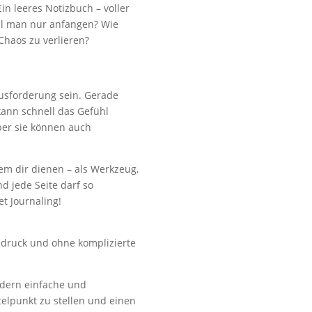
in leeres Notizbuch – voller
oll man nur anfangen? Wie
Chaos zu verlieren?
ausforderung sein. Gerade
kann schnell das Gefühl
ber sie können auch
em dir dienen – als Werkzeug,
nd jede Seite darf so
et Journaling!
onsdruck und ohne komplizierte
ndern einfache und
telpunkt zu stellen und einen